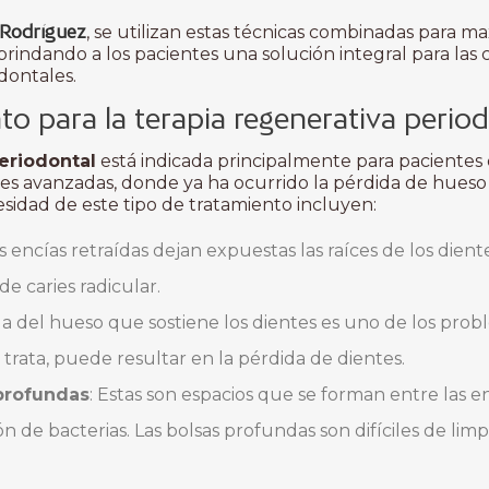
o Rodríguez
, se utilizan estas técnicas combinadas para max
brindando a los pacientes una solución integral para las
dontales.
to para la terapia regenerativa perio
eriodontal
está indicada principalmente para pacientes
 avanzadas, donde ya ha ocurrido la pérdida de hueso y 
sidad de este tipo de tratamiento incluyen:
as encías retraídas dejan expuestas las raíces de los dient
de caries radicular.
ida del hueso que sostiene los dientes es uno de los pro
se trata, puede resultar en la pérdida de dientes.
profundas
: Estas son espacios que se forman entre las en
n de bacterias. Las bolsas profundas son difíciles de lim