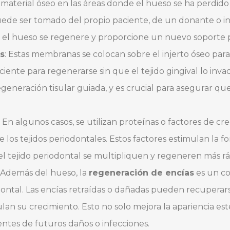
a material óseo en las áreas donde el hueso se ha perdid
puede ser tomado del propio paciente, de un donante o in
ue el hueso se regenere y proporcione un nuevo soporte p
s
: Estas membranas se colocan sobre el injerto óseo par
iente para regenerarse sin que el tejido gingival lo inva
eneración tisular guiada, y es crucial para asegurar q
: En algunos casos, se utilizan proteínas o factores de c
 los tejidos periodontales. Estos factores estimulan la
el tejido periodontal se multipliquen y regeneren más 
: Además del hueso, la
regeneración de encías
es un c
dontal. Las encías retraídas o dañadas pueden recupera
an su crecimiento. Esto no solo mejora la apariencia est
ientes de futuros daños o infecciones.