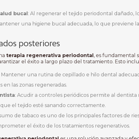
alud bucal
: Al regenerar el tejido periodontal dañado,
antener una higiene bucal adecuada, lo que previene la
ados posteriores
una
terapia regenerativa periodontal
, es fundamental 
ntizar el éxito a largo plazo del tratamiento. Esto inclu
: Mantener una rutina de cepillado e hilo dental adecuad
s en las zonas regeneradas.
ntista
: Acudir a controles periódicos permite al dentist
 que el tejido esté sanando correctamente.
nsumo de tabaco es uno de los principales factores de ri
rometer el éxito de los tratamientos regenerativos.
generativa periodontal
es una solución avanzada y efect