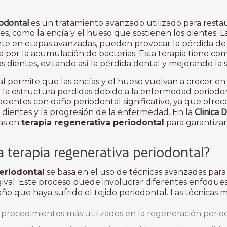
iodontal
es un tratamiento avanzado utilizado para restau
, como la encía y el hueso que sostienen los dientes.
te en etapas avanzadas, pueden provocar la pérdida de e
a por la acumulación de bacterias. Esta terapia tiene co
os dientes, evitando así la pérdida dental y mejorando la
l permite que las encías y el hueso vuelvan a crecer en 
y la estructura perdidas debido a la enfermedad periodon
acientes con daño periodontal significativo, ya que ofrec
Clínica 
 dientes y la progresión de la enfermedad. En la
cas en
terapia regenerativa periodontal
para garantizar
 terapia regenerativa periodontal?
eriodontal
se basa en el uso de técnicas avanzadas para
gival. Este proceso puede involucrar diferentes enfoque
daño que haya sufrido el tejido periodontal. Las técnica
s procedimientos más utilizados en la regeneración period