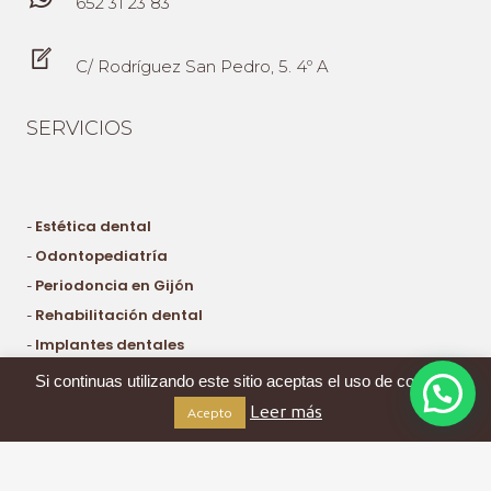
652 31 23 83
PUEDE SER EFECTIVO PARA TRATAR LA
DISFUNCIÓN ERÉCTIL, ES VITAL ESTAR
INFORMADO SOBRE SUS POSIBLES
C/ Rodríguez San Pedro, 5. 4º A
RIESGOS Y EFECTOS SECUNDARIOS, ASÍ
COMO CONSULTAR A UN PROFESIONAL DE
LA SALUD ANTES DE SU USO PARA
SERVICIOS
GARANTIZAR SU SEGURIDAD Y EFICACIA.
Estética dental
-
Odontopediatría
-
Periodoncia en Gijón
-
Rehabilitación dental
-
Implantes dentales
-
Si continuas utilizando este sitio aceptas el uso de cookies.
Leer más
Acepto
Aviso Legal y Política de Privacidad
Diseño de página web: Prisma Imagen y Diseño