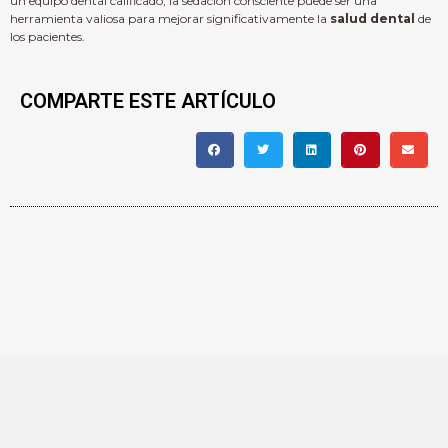
un equipo dental calificado, la sedación consciente puede ser una
herramienta valiosa para mejorar significativamente la
salud dental
de
los pacientes.
COMPARTE ESTE ARTÍCULO
KAMAGRA ORAL JELLY, UN MEDICAMENTO
UTILIZADO PARA TRATAR LA DISFUNCIÓN
ERÉCTIL, TIENE VARIAS ADVERTENCIAS
QUE LOS USUARIOS DEBEN CONOCER
ANTES DE SU CONSUMO. PRIMERO, ES
FUNDAMENTAL VERIFICAR SU LEGALIDAD Y
SEGURIDAD EN SU PAÍS, YA QUE NO ESTÁ
APROBADO EN ALGUNOS LUGARES DEBIDO
A LA FALTA DE REGULACIÓN Y POSIBLES
Advertencias
RIESGOS PARA LA SALUD.
sobre Kamagra Oral Jelly: ¿Cuáles tienes
que conocer?
UNO DE LOS RIESGOS
SIGNIFICATIVOS ES LA POSIBILIDAD DE
EXPERIMENTAR EFECTOS SECUNDARIOS
GRAVES, COMO DOLORES DE CABEZA,
MAREOS, PROBLEMAS DE VISIÓN,
INDIGESTIÓN, Y EN CASOS RAROS,