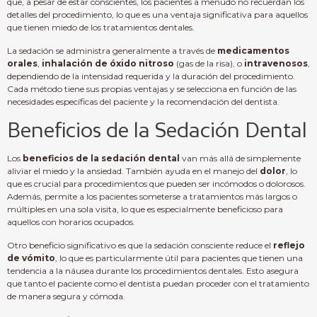
que, a pesar de estar conscientes, los pacientes a menudo no recuerdan los
detalles del procedimiento, lo que es una ventaja significativa para aquellos
que tienen miedo de los tratamientos dentales.
La sedación se administra generalmente a través de
medicamentos
orales
,
inhalación de óxido nitroso
(gas de la risa), o
intravenosos
,
dependiendo de la intensidad requerida y la duración del procedimiento.
Cada método tiene sus propias ventajas y se selecciona en función de las
necesidades específicas del paciente y la recomendación del dentista.
Beneficios de la Sedación Dental
Los
beneficios de la sedación dental
van más allá de simplemente
aliviar el miedo y la ansiedad. También ayuda en el manejo del
dolor
, lo
que es crucial para procedimientos que pueden ser incómodos o dolorosos.
Además, permite a los pacientes someterse a tratamientos más largos o
múltiples en una sola visita, lo que es especialmente beneficioso para
aquellos con horarios ocupados.
Otro beneficio significativo es que la sedación consciente reduce el
reflejo
de vómito
, lo que es particularmente útil para pacientes que tienen una
tendencia a la náusea durante los procedimientos dentales. Esto asegura
que tanto el paciente como el dentista puedan proceder con el tratamiento
de manera segura y cómoda.