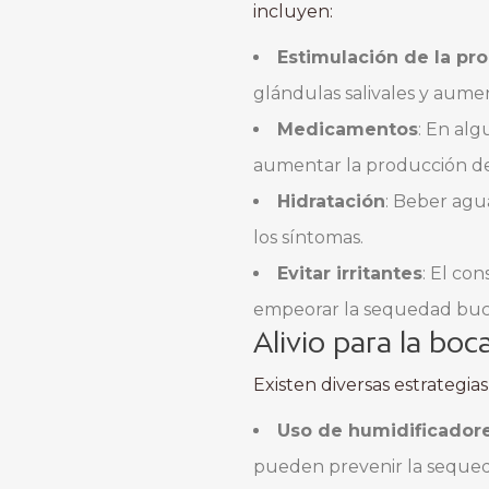
incluyen:
Estimulación de la pr
glándulas salivales y aumen
Medicamentos
: En al
aumentar la producción de 
Hidratación
: Beber agu
los síntomas.
Evitar irritantes
: El co
empeorar la sequedad buc
Alivio para la boc
Existen diversas estrateg
Uso de humidificador
pueden prevenir la sequed