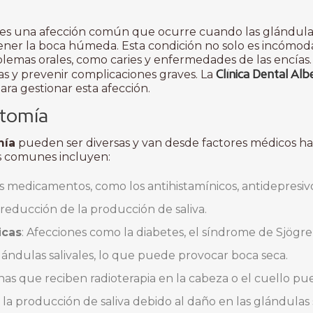
a, es una afección común que ocurre cuando las glándula
tener la boca húmeda. Esta condición no solo es incómo
lemas orales, como caries y enfermedades de las encías
Clínica Dental Al
omas y prevenir complicaciones graves. La
ara gestionar esta afección.
stomía
mía
pueden ser diversas y van desde factores médicos has
s comunes incluyen:
 medicamentos, como los antihistamínicos, antidepresivos
reducción de la producción de saliva.
icas
: Afecciones como la diabetes, el síndrome de Sjög
ándulas salivales, lo que puede provocar boca seca.
onas que reciben radioterapia en la cabeza o el cuello 
 la producción de saliva debido al daño en las glándulas s