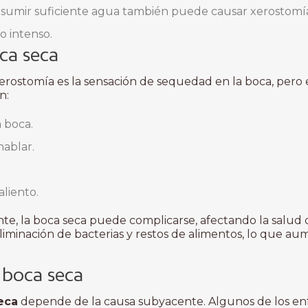
nsumir suficiente agua también puede causar xerostomía
io intenso.
ca seca
xerostomía es la sensación de sequedad en la boca, pero 
n:
 boca.
hablar.
aliento.
e, la boca seca puede complicarse, afectando la salud or
 eliminación de bacterias y restos de alimentos, lo que au
 boca seca
eca
depende de la causa subyacente. Algunos de los 