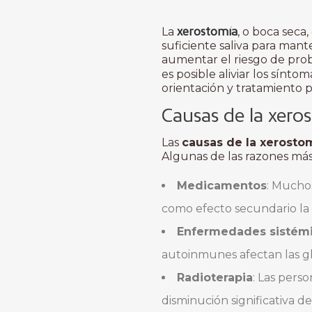
xerostomía
La
, o boca sec
suficiente saliva para man
aumentar el riesgo de prob
es posible aliviar los sínt
orientación y tratamiento p
Causas de la xero
Las
causas de la xerosto
Algunas de las razones má
Medicamentos
: Muchos
como efecto secundario la 
Enfermedades sistém
autoinmunes afectan las gl
Radioterapia
: Las pers
disminución significativa de