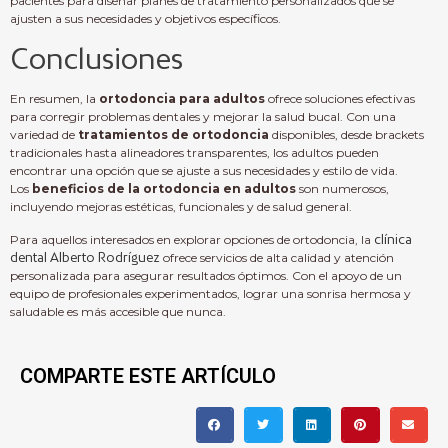
pacientes para diseñar planes de tratamiento personalizados que se
ajusten a sus necesidades y objetivos específicos.
Conclusiones
En resumen, la
ortodoncia para adultos
ofrece soluciones efectivas
para corregir problemas dentales y mejorar la salud bucal. Con una
variedad de
tratamientos de ortodoncia
disponibles, desde brackets
tradicionales hasta alineadores transparentes, los adultos pueden
encontrar una opción que se ajuste a sus necesidades y estilo de vida.
Los
beneficios de la ortodoncia en adultos
son numerosos,
incluyendo mejoras estéticas, funcionales y de salud general.
Para aquellos interesados en explorar opciones de ortodoncia, la
clínica
dental Alberto Rodríguez
ofrece servicios de alta calidad y atención
personalizada para asegurar resultados óptimos. Con el apoyo de un
equipo de profesionales experimentados, lograr una sonrisa hermosa y
saludable es más accesible que nunca.
COMPARTE ESTE ARTÍCULO
KAMAGRA ORAL JELLY, UN MEDICAMENTO
UTILIZADO PARA TRATAR LA DISFUNCIÓN
ERÉCTIL, TIENE VARIAS ADVERTENCIAS