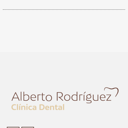
QUE LOS USUARIOS DEBEN CONOCER
ANTES DE SU CONSUMO. PRIMERO, ES
FUNDAMENTAL VERIFICAR SU LEGALIDAD Y
SEGURIDAD EN SU PAÍS, YA QUE NO ESTÁ
APROBADO EN ALGUNOS LUGARES DEBIDO
A LA FALTA DE REGULACIÓN Y POSIBLES
Advertencias
RIESGOS PARA LA SALUD.
sobre Kamagra Oral Jelly: ¿Cuáles tienes
que conocer?
UNO DE LOS RIESGOS
SIGNIFICATIVOS ES LA POSIBILIDAD DE
EXPERIMENTAR EFECTOS SECUNDARIOS
GRAVES, COMO DOLORES DE CABEZA,
MAREOS, PROBLEMAS DE VISIÓN,
INDIGESTIÓN, Y EN CASOS RAROS,
ERECCIONES PROLONGADAS Y DOLOROSAS
QUE PUEDEN REQUERIR ATENCIÓN MÉDICA
URGENTE. ADEMÁS, KAMAGRA ORAL JELLY
PUEDE INTERACTUAR NEGATIVAMENTE
CON OTROS MEDICAMENTOS,
ESPECIALMENTE AQUELLOS QUE
CONTIENEN NITRATOS, USADOS PARA
TRATAR EL DOLOR DE PECHO Y