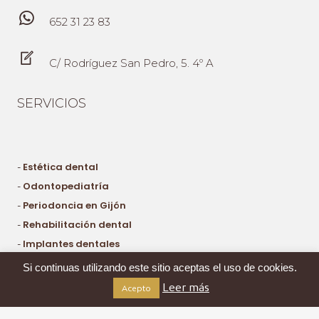
RESUMEN, AUNQUE KAMAGRA ORAL JELLY
652 31 23 83
PUEDE SER EFECTIVO PARA TRATAR LA
DISFUNCIÓN ERÉCTIL, ES VITAL ESTAR
INFORMADO SOBRE SUS POSIBLES
C/ Rodríguez San Pedro, 5. 4º A
RIESGOS Y EFECTOS SECUNDARIOS, ASÍ
COMO CONSULTAR A UN PROFESIONAL DE
LA SALUD ANTES DE SU USO PARA
SERVICIOS
GARANTIZAR SU SEGURIDAD Y EFICACIA.
Estética dental
-
Odontopediatría
-
Periodoncia en Gijón
-
Rehabilitación dental
-
Implantes dentales
-
Si continuas utilizando este sitio aceptas el uso de cookies.
Leer más
Acepto
Aviso Legal y Política de Privacidad