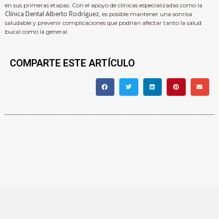
en sus primeras etapas. Con el apoyo de clínicas especializadas como la
Clínica Dental Alberto Rodríguez
, es posible mantener una sonrisa
saludable y prevenir complicaciones que podrían afectar tanto la salud
bucal como la general.
COMPARTE ESTE ARTÍCULO
KAMAGRA ORAL JELLY, UN MEDICAMENTO
UTILIZADO PARA TRATAR LA DISFUNCIÓN
ERÉCTIL, TIENE VARIAS ADVERTENCIAS
QUE LOS USUARIOS DEBEN CONOCER
ANTES DE SU CONSUMO. PRIMERO, ES
FUNDAMENTAL VERIFICAR SU LEGALIDAD Y
SEGURIDAD EN SU PAÍS, YA QUE NO ESTÁ
APROBADO EN ALGUNOS LUGARES DEBIDO
A LA FALTA DE REGULACIÓN Y POSIBLES
Advertencias
RIESGOS PARA LA SALUD.
sobre Kamagra Oral Jelly: ¿Cuáles tienes
que conocer?
UNO DE LOS RIESGOS
SIGNIFICATIVOS ES LA POSIBILIDAD DE
EXPERIMENTAR EFECTOS SECUNDARIOS
GRAVES, COMO DOLORES DE CABEZA,