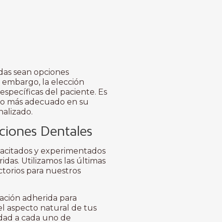
idas sean opciones
n embargo, la elección
specíficas del paciente. Es
nto más adecuado en su
nalizado.
aciones Dentales
pacitados y experimentados
ridas. Utilizamos las últimas
ctorios para nuestros
ación adherida para
el aspecto natural de tus
idad a cada uno de