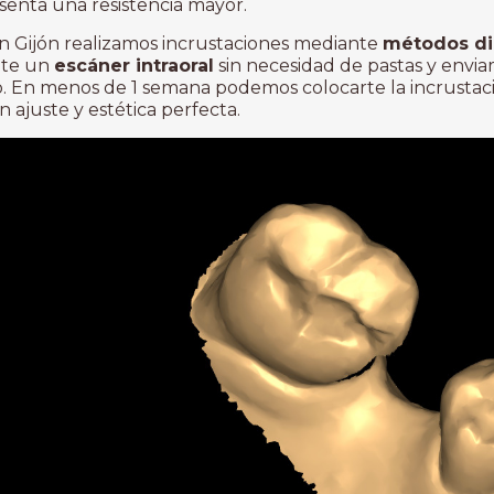
senta una resistencia mayor.
en Gijón realizamos incrustaciones mediante
métodos dig
nte un
escáner intraoral
sin necesidad de pastas y envi
o. En menos de 1 semana podemos colocarte la incrustac
 ajuste y estética perfecta.