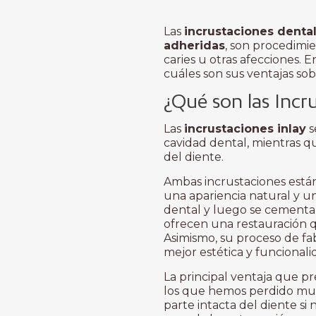
Las
incrustaciones denta
adheridas
, son procedimi
caries u otras afecciones. 
cuáles son sus ventajas so
¿Qué son las Incr
Las
incrustaciones inlay
s
cavidad dental, mientras q
del diente.
Ambas incrustaciones están
una apariencia natural y un
dental y luego se cementan
ofrecen una restauración q
Asimismo, su proceso de fa
mejor estética y funcionali
La principal ventaja que p
los que hemos perdido much
parte intacta del diente si