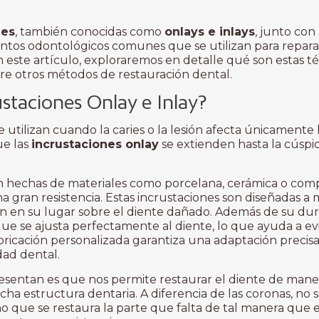
les
, también conocidas como
onlays e inlays
, junto con
entos odontológicos comunes que se utilizan para repar
En este artículo, exploraremos en detalle qué son estas té
bre otros métodos de restauración dental.
ustaciones Onlay e Inlay?
e utilizan cuando la caries o la lesión afecta únicamente 
ue las
incrustaciones onlay
se extienden hasta la cúspid
 hechas de materiales como porcelana, cerámica o compo
a gran resistencia. Estas incrustaciones son diseñadas a
 en su lugar sobre el diente dañado. Además de su durab
ue se ajusta perfectamente al diente, lo que ayuda a ev
bricación personalizada garantiza una adaptación precisa
dad dental.
resentan es que nos permite restaurar el diente de man
a estructura dentaria. A diferencia de las coronas, no s
 no que se restaura la parte que falta de tal manera que e