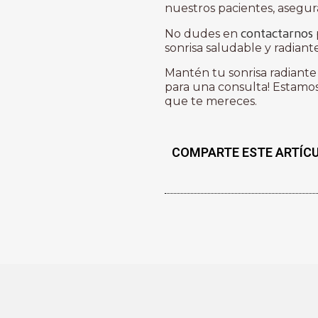
nuestros pacientes, asegur
contactarnos
No dudes en
sonrisa saludable y radiant
Mantén tu sonrisa radiante
para una consulta! Estamos
que te mereces.
COMPARTE ESTE ARTÍC
KAMAGRA ORAL JELLY,
UTILIZADO PARA TRATA
ERÉCTIL, TIENE VARIAS
USUARIOS DEBEN CONOC
CONSUMO. PRIMERO, E
VERIFICAR SU LEGALIDA
PAÍS, YA QUE NO ESTÁ
LUGARES DEBIDO A LA F
POSIBLES RIESGOS PARA
sobre Kamagra Oral Jell
conocer?
UNO DE LOS R
ES LA POSIBILIDAD DE 