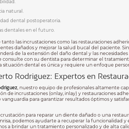
ilidad.
ia natural.
idad dental postoperatoria.
s dentales en el futuro.
 tanto las incrustaciones como las restauraciones adher
ientes dañados y mejorar la salud bucal del paciente. Si
derá de la extensión del daño dental y las necesidades e
e consulte con su dentista para determinar el tratamie
da situación dental es única y requiere un enfoque perso
berto Rodriguez: Expertos en Restaur
odriguez
, nuestro equipo de profesionales altamente ca
ción de incrustaciones (onlay, inlay) y restauraciones adhe
 vanguardia para garantizar resultados óptimos y satisfa
ncrustación para reparar un diente dañado o una restaur
onrisa, podemos ayudarte a recuperar la funcionalidad y 
s a brindar un tratamiento personalizado y de alta cal