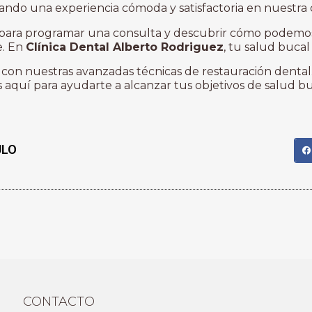
ando una experiencia cómoda y satisfactoria en nuestra c
para programar una consulta y descubrir cómo podemos
e. En
Clínica Dental Alberto Rodriguez
, tu salud bucal
 con nuestras avanzadas técnicas de restauración denta
 aquí para ayudarte a alcanzar tus objetivos de salud bu
ULO
 UN MEDICAMENTO
R LA DISFUNCIÓN
 ADVERTENCIAS QUE LOS
ER ANTES DE SU
S FUNDAMENTAL
D Y SEGURIDAD EN SU
 APROBADO EN ALGUNOS
ALTA DE REGULACIÓN Y
Advertencias
 LA SALUD.
y: ¿Cuáles tienes que
IESGOS SIGNIFICATIVOS
CONTACTO
EXPERIMENTAR EFECTOS