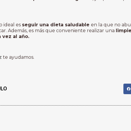
o ideal es
seguir una dieta saludable
en la que no abu
ar. Además, es más que conveniente realizar una
limpi
 vez al año.
z
te ayudamos.
ULO
 UN MEDICAMENTO
R LA DISFUNCIÓN
 ADVERTENCIAS QUE LOS
ER ANTES DE SU
S FUNDAMENTAL
D Y SEGURIDAD EN SU
 APROBADO EN ALGUNOS
ALTA DE REGULACIÓN Y