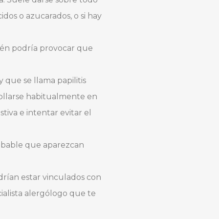
dos o azucarados, o si hay
bién podría provocar que
que se llama papilitis
rollarse habitualmente en
iva e intentar evitar el
robable que aparezcan
drían estar vinculados con
ialista alergólogo que te