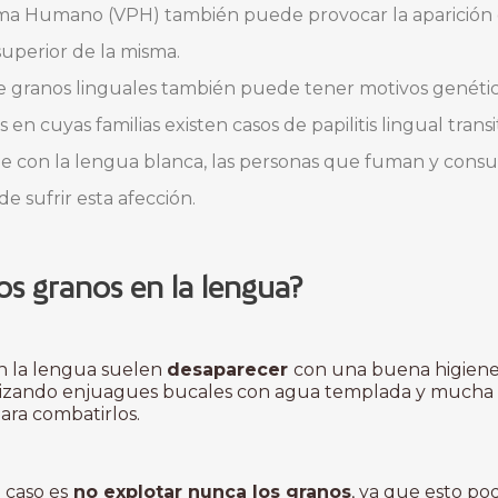
loma Humano (VPH) también puede provocar la aparición 
uperior de la misma.
 de granos linguales también puede tener motivos genéti
n cuyas familias existen casos de papilitis lingual transi
ue con la lengua blanca, las personas que fuman y cons
e sufrir esta afección.
s granos en la lengua?
n la lengua suelen
desaparecer
con una buena higiene
alizando enjuagues bucales con agua templada y mucha sal
ara combatirlos.
 caso es
no explotar nunca los granos
, ya que esto po