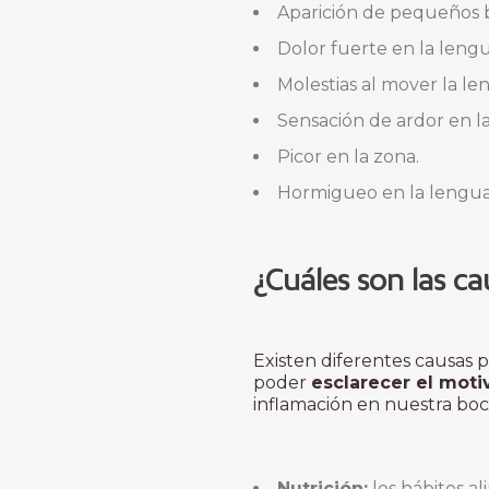
Aparición de pequeños b
Dolor fuerte en la lengu
Molestias al mover la le
Sensación de ardor en l
Picor en la zona.
Hormigueo en la lengua
¿Cuáles son las ca
Existen diferentes causas p
poder
esclarecer el moti
inflamación en nuestra boc
Nutrición:
los hábitos a