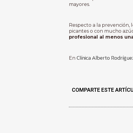
mayores.
Respecto a la prevención, l
picantes o con mucho azúc
profesional al menos una
Clínica Alberto Rodrígue
En
COMPARTE ESTE ARTÍC
KAMAGRA ORAL JELLY,
UTILIZADO PARA TRATA
ERÉCTIL, TIENE VARIAS
USUARIOS DEBEN CONOC
CONSUMO. PRIMERO, E
VERIFICAR SU LEGALIDA
PAÍS, YA QUE NO ESTÁ
LUGARES DEBIDO A LA F