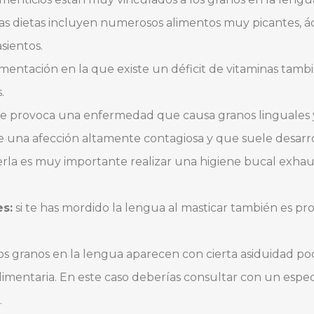
as dietas incluyen numerosos alimentos muy picantes, áci
sientos.
mentación en la que existe un déficit de vitaminas tam
.
ue provoca una enfermedad que causa granos linguales y 
 de una afección altamente contagiosa y que suele desar
erla es muy importante realizar una higiene bucal exhaust
s:
si te has mordido la lengua al masticar también es p
s granos en la lengua aparecen con cierta asiduidad po
alimentaria. En este caso deberías consultar con un espec
.