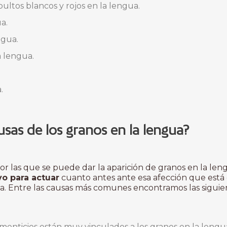
ultos blancos y rojos en la lengua.
a.
ngua.
a lengua.
.
usas de los granos en la lengua?
or las que se puede dar la aparición de granos en la len
vo para actuar
cuanto antes ante esa afección que est
a. Entre las causas más comunes encontramos las siguie
limenticios están muy vinculados a los granos en la leng