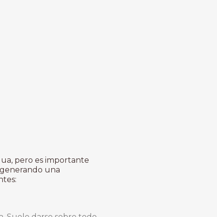
gua, pero es importante
á generando una
ntes:
ua. Suele darse sobre todo