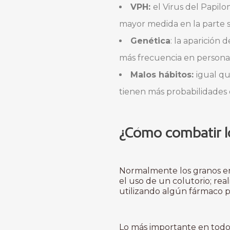
VPH:
el Virus del Papi
mayor medida en la parte s
Genética
: la aparición
más frecuencia en personas e
Malos hábitos:
igual q
tienen más probabilidades d
¿Cómo combatir lo
Normalmente los granos e
el uso de un colutorio; re
utilizando algún fármaco p
Lo más importante en todo