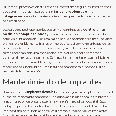
Durante el proceso de cicatrización es importante seguir las instrucciones
que determine el dentista para
evitar así problemas en la
integración
de los implantes e infecciones que puedan afectar al proceso
de cicatrización.
Los cuidados post operatorios suelen ir encaminados a
controlar las
posibles complicaciones
y favorecer que el paciente esté cómodo, sin
dolor y sin inflamación.
Por esta razón se suele aconsejar realizar una dieta
blanda, preferiblemente fría los primeros días, así como no enjuagarse las
primeras 24 h para evitar un posible sangrado.
Estas indicaciones se
complementan con una medicación antibiótica y antiinflamatoria
durante al menos una semana.
Es importante mantener buena higiene
con un cepillo de cerdas blandas y combinarlos con colutorios antisépticos
específicos de Clorhexidina.
Esta pauta se mantendrá al menos 15 días
después de la intervención.
Mantenimiento de Implantes
Una vez que los
implantes dentales
se han integrado completamente en el
hueso, es importante mantener una adecuada higiene oral para prevenir
la acumulación de placa bacteriana y la enfermedad periodontal. Esto
incluye cepillarse los dientes dos veces al día y usar hilo dental o cepillos
interdentales para limpiar entre los dientes y alrededor de los implantes.
Además, es recomendable utilizar enjuague bucal adecuado para