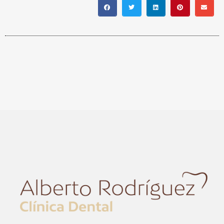
UTILIZADO PARA TRATAR LA DISFUNCIÓN
ERÉCTIL, TIENE VARIAS ADVERTENCIAS
QUE LOS USUARIOS DEBEN CONOCER
ANTES DE SU CONSUMO. PRIMERO, ES
FUNDAMENTAL VERIFICAR SU LEGALIDAD Y
SEGURIDAD EN SU PAÍS, YA QUE NO ESTÁ
APROBADO EN ALGUNOS LUGARES DEBIDO
A LA FALTA DE REGULACIÓN Y POSIBLES
Advertencias
RIESGOS PARA LA SALUD.
sobre Kamagra Oral Jelly: ¿Cuáles tienes
que conocer?
UNO DE LOS RIESGOS
SIGNIFICATIVOS ES LA POSIBILIDAD DE
EXPERIMENTAR EFECTOS SECUNDARIOS
GRAVES, COMO DOLORES DE CABEZA,
MAREOS, PROBLEMAS DE VISIÓN,
INDIGESTIÓN, Y EN CASOS RAROS,
ERECCIONES PROLONGADAS Y DOLOROSAS
QUE PUEDEN REQUERIR ATENCIÓN MÉDICA
URGENTE. ADEMÁS, KAMAGRA ORAL JELLY
PUEDE INTERACTUAR NEGATIVAMENTE
CON OTROS MEDICAMENTOS,
ESPECIALMENTE AQUELLOS QUE