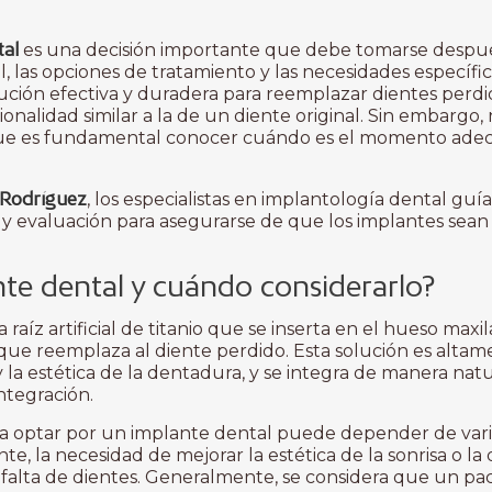
tal
es una decisión importante que debe tomarse despu
, las opciones de tratamiento y las necesidades específi
ución efectiva y duradera para reemplazar dientes perdi
ionalidad similar a la de un diente original. Sin embargo,
 que es fundamental conocer cuándo es el momento adec
o Rodríguez
, los especialistas en implantología dental guía
 y evaluación para asegurarse de que los implantes sean
te dental y cuándo considerarlo?
 raíz artificial de titanio que se inserta en el hueso maxi
que reemplaza al diente perdido. Esta solución es altam
y la estética de la dentadura, y se integra de manera na
ntegración.
optar por un implante dental puede depender de varias
e, la necesidad de mejorar la estética de la sonrisa o la 
falta de dientes. Generalmente, se considera que un paci