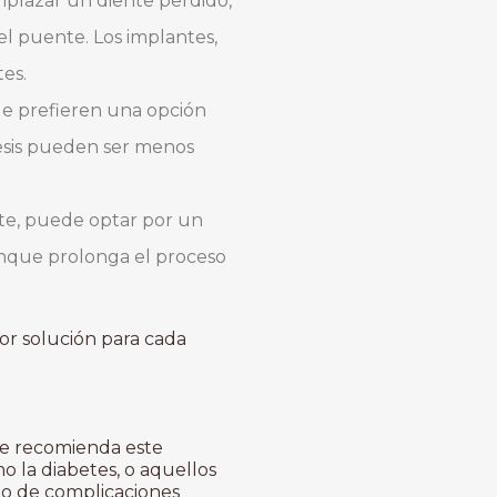
emplazar un diente perdido,
el puente. Los implantes,
es.
ue prefieren una opción
tesis pueden ser menos
nte, puede optar por un
aunque prolonga el proceso
jor solución para cada
 se recomienda este
 la diabetes, o aquellos
go de complicaciones