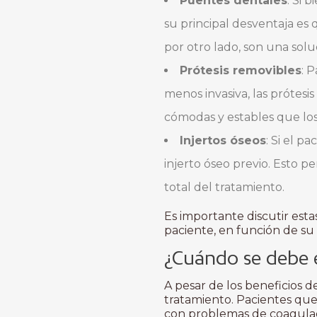
Puentes dentales
: Si 
su principal desventaja es 
por otro lado, son una sol
Prótesis removibles
: 
menos invasiva, las prótesi
cómodas y estables que los
Injertos óseos
: Si el p
injerto óseo previo. Esto p
total del tratamiento.
Es importante discutir esta
paciente, en función de su 
¿Cuándo se debe e
A pesar de los beneficios d
tratamiento. Pacientes que
con problemas de coagulac