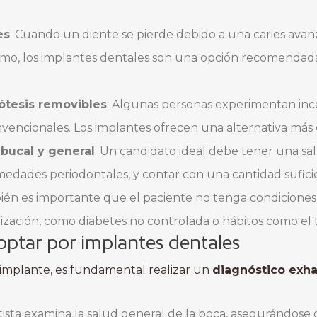
es
: Cuando un diente se pierde debido a una caries av
mo, los implantes dentales son una opción recomendada 
rótesis removibles
: Algunas personas experimentan in
nvencionales. Los implantes ofrecen una alternativa más
bucal y general
: Un candidato ideal debe tener una sa
rmedades periodontales, y contar con una cantidad sufic
bién es importante que el paciente no tenga condicion
trización, como diabetes no controlada o hábitos como el
optar por implantes dentales
implante, es fundamental realizar un
diagnóstico exha
ntista examina la salud general de la boca, asegurándose