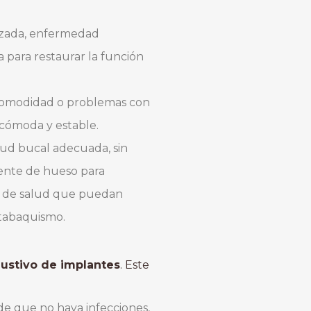
anzada, enfermedad
para restaurar la función
comodidad o problemas con
 cómoda y estable.
lud bucal adecuada, sin
iente de hueso para
es de salud que puedan
 tabaquismo.
ustivo de implantes
. Este
 de que no haya infecciones,