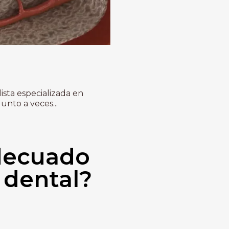
ista especializada en
nto a veces...
decuado
 dental?