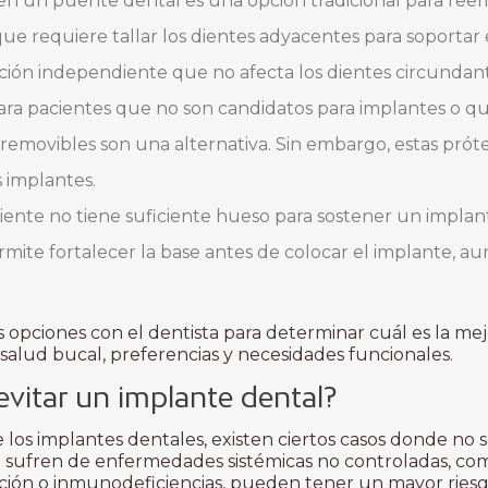
bien un puente dental es una opción tradicional para re
que requiere tallar los dientes adyacentes para soportar 
ución independiente que no afecta los dientes circundant
Para pacientes que no son candidatos para implantes o q
s removibles son una alternativa. Sin embargo, estas pró
 implantes.
aciente no tiene suficiente hueso para sostener un impla
ermite fortalecer la base antes de colocar el implante, 
s opciones con el dentista para determinar cuál es la me
salud bucal, preferencias y necesidades funcionales.
vitar un implante dental?
e los implantes dentales, existen ciertos casos donde no
 sufren de enfermedades sistémicas no controladas, como
ión o inmunodeficiencias, pueden tener un mayor ries