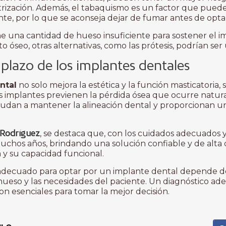
trización. Además, el tabaquismo es un factor que puede 
nte, por lo que se aconseja dejar de fumar antes de opta
iene una cantidad de hueso insuficiente para sostener el 
o óseo, otras alternativas, como las prótesis, podrían ser
 plazo de los implantes dentales
ntal
no solo mejora la estética y la función masticatoria
Los implantes previenen la pérdida ósea que ocurre natu
ayudan a mantener la alineación dental y proporcionan 
o Rodríguez
, se destaca que, con los cuidados adecuados y 
chos años, brindando una solución confiable y de alta 
 y su capacidad funcional.
ecuado para optar por un implante dental depende de 
l hueso y las necesidades del paciente. Un diagnóstico a
son esenciales para tomar la mejor decisión.